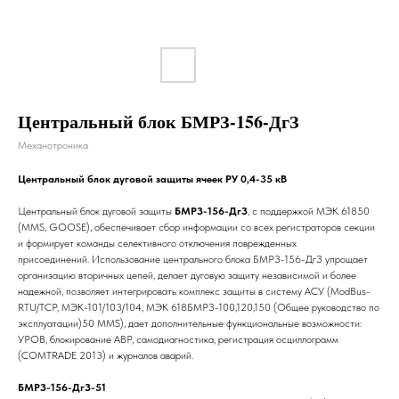
Центральный блок БМРЗ-156-ДгЗ
Механотроника
Центральный блок дуговой защиты ячеек РУ 0,4-35 кВ
Центральный блок дуговой защиты
БМРЗ-156-ДгЗ
, с поддержкой МЭК 61850
(MMS, GOOSE), обеспечивает сбор информации со всех регистраторов секции
и формирует команды селективного отключения поврежденных
присоединений. Использование центрального блока БМРЗ-156-ДгЗ упрощает
организацию вторичных цепей, делает дуговую защиту независимой и более
надежной, позволяет интегрировать комплекс защиты в систему АСУ (ModBus-
RTU/TCP, МЭК-101/103/104, МЭК 618БМРЗ-100,120,150 (Общее руководство по
эксплуатации)50 MMS), дает дополнительные функциональные возможности:
УРОВ, блокирование АВР, самодиагностика, регистрация осциллограмм
(COMTRADE 2013) и журналов аварий.
БМРЗ-156-ДгЗ-51