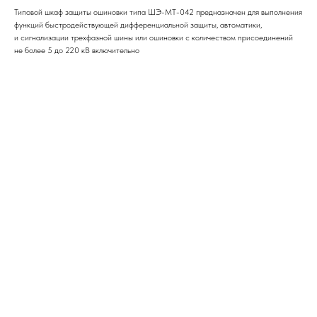
Типовой шкаф защиты ошиновки типа ШЭ-МТ-042 предназначен для выполнения
функций быстродействующей дифференциальной защиты, автоматики,
и сигнализации трехфазной шины или ошиновки с количеством присоединений
не более 5 до 220 кВ включительно