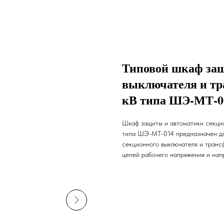
Типовой шкаф защ
выключателя и тр
кВ типа ШЭ-МТ-0
Шкаф защиты и автоматики секци
типа ШЭ-МТ-014 предназначен для
секционного выключателя и транс
цепей рабочего напряжения и нап