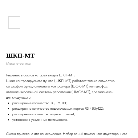
ШКП-МТ
Механотроника
Решения, в состав которых входит ШКП-МТ:
Шкаф контролируемого пункта (ШКП-МТ) работает только совместно
со шкафом функционального контроллера (ШФК-МТ) или шкафом
автоматизированной системы управления (ШАСУ-МТ), предназначен
для следующего:
расширение количества ТС, ТУ, ТИ;
расширение количества подключаемых портов RS 485/422;
расширение количества портов Ethernet;
установки в удаленных помещениях.
Схема приведена для ознакомления. Набор опций показан для двухстороннего