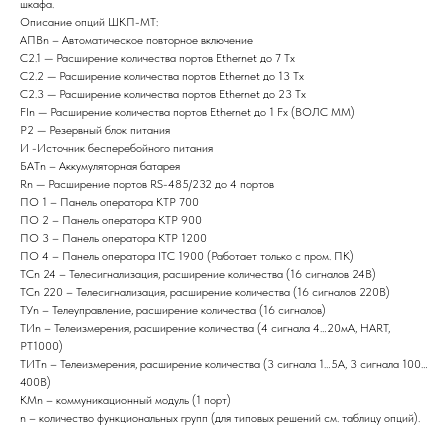
шкафа.
Описание опций ШКП-МТ:
АПВn – Автоматическое повторное включение
C2.1 — Расширение количества портов Ethernet до 7 Tx
C2.2 — Расширение количества портов Ethernet до 13 Tx
C2.3 — Расширение количества портов Ethernet до 23 Tx
FIn — Расширение количества портов Ethernet до 1 Fx (ВОЛС MM)
P2 — Резервный блок питания
И -Источник бесперебойного питания
БАТn – Аккумуляторная батарея
Rn — Расширение портов RS-485/232 до 4 портов
ПО 1 – Панель оператора KTP 700
ПО 2 – Панель оператора KTP 900
ПО 3 – Панель оператора KTP 1200
ПО 4 – Панель оператора ITC 1900 (Работает только с пром. ПК)
ТСn 24 – Телесигнализация, расширение количества (16 сигналов 24В)
ТСn 220 – Телесигнализация, расширение количества (16 сигналов 220В)
ТУn – Телеуправление, расширение количества (16 сигналов)
ТИn – Телеизмерения, расширение количества (4 сигнала 4…20мА, HART,
PT1000)
ТИТn – Телеизмерения, расширение количества (3 сигнала 1…5А, 3 сигнала 100…
400В)
КМn – коммуникационный модуль (1 порт)
n – количество функциональных групп (для типовых решений см. таблицу опций).